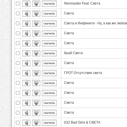
Neomaster Feat. Света
скачать
Света
скачать
Света и Инфинити - Ну, а как же любовь
скачать
Света
скачать
Света
скачать
Край Света
скачать
Света
скачать
ГРОТ Отсутствие света
скачать
Света
скачать
Света
скачать
Света
скачать
Света
скачать
032 Bad Girls & СВЕТА
скачать