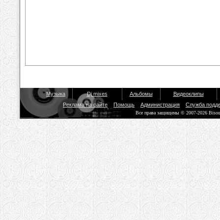
Музыка
Dj mixes
Альбомы
Видеоклипы
Реклама на сайте
Помощь
Администрация
Служба подд
Все права защищены © 2007-2026 Biso