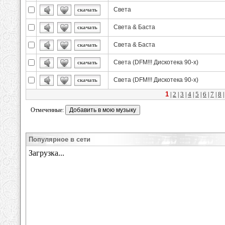
Света
скачать
Света & Баста
скачать
Света & Баста
скачать
Света (DFM!!! Дискотека 90-х)
скачать
Света (DFM!!! Дискотека 90-х)
скачать
1
2
3
4
5
6
7
8
|
|
|
|
|
|
|
Отмеченные:
Популярное в сети