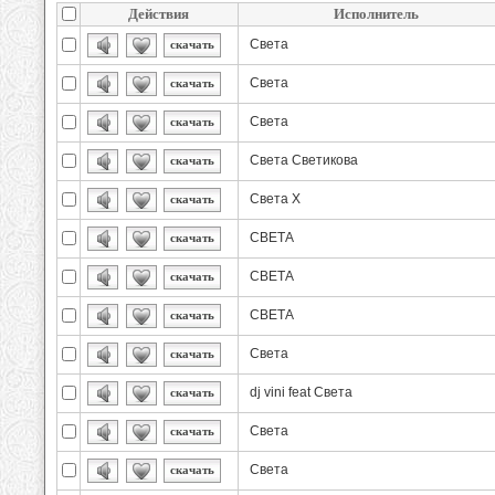
Действия
Исполнитель
Света
скачать
Света
скачать
Света
скачать
Света Светикова
скачать
Света Х
скачать
СВЕТА
скачать
СВЕТА
скачать
СВЕТА
скачать
Света
скачать
dj vini feat Света
скачать
Света
скачать
Света
скачать