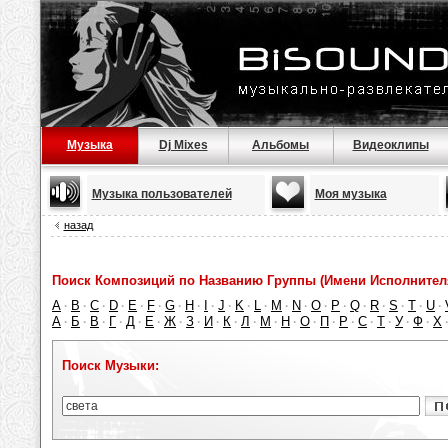
Музыка
Dj Mixes
Альбомы
Видеоклипы
Музыка пользователей
Моя музыка
назад
Поиск Композиций по Названию Группы (Имени Исполнител
A
B
C
D
E
F
G
H
I
J
K
L
M
N
O
P
Q
R
S
T
U
·
·
·
·
·
·
·
·
·
·
·
·
·
·
·
·
·
·
·
·
·
А
Б
В
Г
Д
Е
Ж
З
И
К
Л
М
Н
О
П
Р
С
Т
У
Ф
Х
·
·
·
·
·
·
·
·
·
·
·
·
·
·
·
·
·
·
·
·
Поиск Музыки: