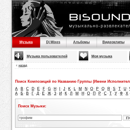
Музыка
Dj Mixes
Альбомы
Видеоклипы
Музыка пользователей
Моя музыка
назад
Поиск Композиций по Названию Группы (Имени Исполнител
A
B
C
D
E
F
G
H
I
J
K
L
M
N
O
P
Q
R
S
T
U
·
·
·
·
·
·
·
·
·
·
·
·
·
·
·
·
·
·
·
·
·
А
Б
В
Г
Д
Е
Ж
З
И
К
Л
М
Н
О
П
Р
С
Т
У
Ф
Х
·
·
·
·
·
·
·
·
·
·
·
·
·
·
·
·
·
·
·
·
Поиск Музыки: