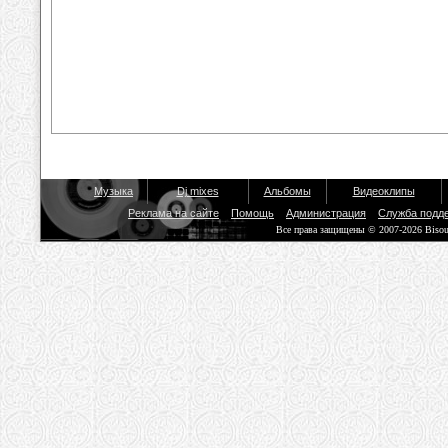
Музыка
Dj mixes
Альбомы
Видеоклипы
Реклама на сайте
Помощь
Администрация
Служба подд
Все права защищены © 2007-2026 Biso