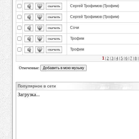
Сергей Трофимов (Трофим)
скачать
Сергей Трофимов (Трофим)
скачать
Сочи
скачать
Трофим
скачать
Трофим
скачать
1
2
3
4
5
6
7
8
|
|
|
|
|
|
|
Отмеченные:
Популярное в сети