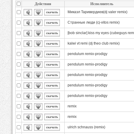
Действия
Исполнитель
Микаэл Таривердиев(dj valer remix)
скачать
Странные люди (cj-vitos remix)
скачать
[bob sinclar] kiss my eyes (cubeguys rem
скачать
kalwi vt remi (dj theo club remix)
скачать
pendulum remix-prodigy
скачать
pendulum remix-prodigy
скачать
pendulum remix-prodigy
скачать
pendulum remix-prodigy
скачать
pendulum remix-prodigy
скачать
remix
скачать
remix
скачать
ulrich schnauss (remix)
скачать