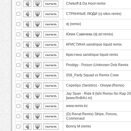
Chekoff & Da Hool-remix
скачать
СТРАННЫЕ ЛЮДИ (cj-vitos remix)
скачать
dj (remix)
скачать
Юлия Савичева (dj art remix)
скачать
КРИСТИНА sandrique liquid remix
скачать
Кристина sandrique liquid remix
скачать
Prodigy - Poison (Unknown Dnb Remix
скачать
058_Party Squad vs Remix Crew
скачать
Серебро (Serebro) - Опиум (Remix)
скачать
Jay Sean - Ride It (Ishi Remix No Rap 2
скачать
[www.RnB4U.in]
www.remix.kz
скачать
(Dj Renat Remix) Stripe, Poroxx,
скачать
Cosmonaut
Bonny M (remix
скачать