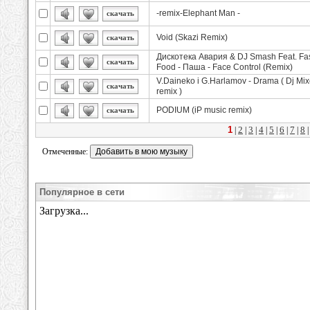
-remix-Elephant Man -
скачать
Void (Skazi Remix)
скачать
Дискотека Авария & DJ Smash Feat. Fa
скачать
Food - Паша - Face Control (Remix)
V.Daineko i G.Harlamov - Drama ( Dj Mix
скачать
remix )
PODIUM (iP music remix)
скачать
1
2
3
4
5
6
7
8
|
|
|
|
|
|
|
Отмеченные:
Популярное в сети