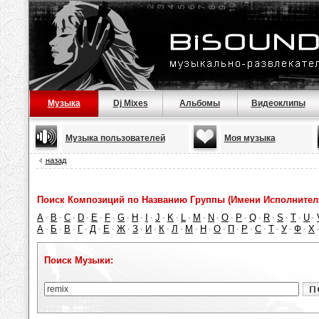
Музыка
Dj Mixes
Альбомы
Видеоклипы
Музыка пользователей
Моя музыка
назад
Поиск Композиций по Названию Группы (Имени Исполнител
A
B
C
D
E
F
G
H
I
J
K
L
M
N
O
P
Q
R
S
T
U
·
·
·
·
·
·
·
·
·
·
·
·
·
·
·
·
·
·
·
·
·
А
Б
В
Г
Д
Е
Ж
З
И
К
Л
М
Н
О
П
Р
С
Т
У
Ф
Х
·
·
·
·
·
·
·
·
·
·
·
·
·
·
·
·
·
·
·
·
Поиск Музыки: