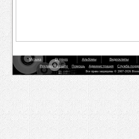
Музыка
Dj mixes
Альбомы
Видеоклипы
Реклама на сайте
Помощь
Администрация
Служба подд
Все права защищены © 2007-2026 Biso