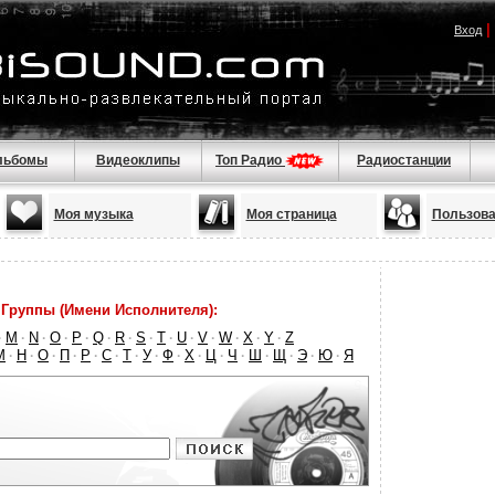
|
Вход
льбомы
Видеоклипы
Топ Радио
Радиостанции
Моя музыка
Моя страница
Пользова
Группы (Имени Исполнителя):
M
N
O
P
Q
R
S
T
U
V
W
X
Y
Z
·
·
·
·
·
·
·
·
·
·
·
·
·
·
М
Н
О
П
Р
С
Т
У
Ф
Х
Ц
Ч
Ш
Щ
Э
Ю
Я
·
·
·
·
·
·
·
·
·
·
·
·
·
·
·
·