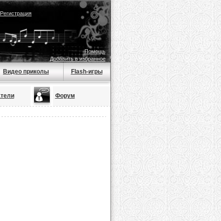
Регистрация
Помощь
Добавить в избранное
Видео приколы
Flash-игры
тели
Форум