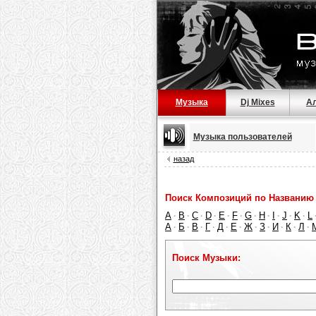
Музыка
Dj Mixes
А
Музыка пользователей
назад
Поиск Композиций по Названию 
A
B
C
D
E
F
G
H
I
J
K
L
·
·
·
·
·
·
·
·
·
·
·
А
Б
В
Г
Д
Е
Ж
З
И
К
Л
·
·
·
·
·
·
·
·
·
·
·
Поиск Музыки: