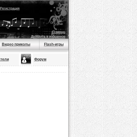
Регистрация
Помощь
Добавить в избранное
Видео приколы
Flash-игры
тели
Форум