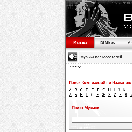
Музыка
Dj Mixes
А
Музыка пользователей
назад
Поиск Композиций по Названию 
A
B
C
D
E
F
G
H
I
J
K
L
·
·
·
·
·
·
·
·
·
·
·
А
Б
В
Г
Д
Е
Ж
З
И
К
Л
·
·
·
·
·
·
·
·
·
·
·
Поиск Музыки: