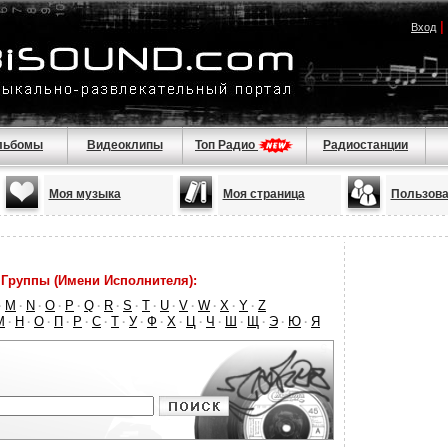
|
Вход
льбомы
Видеоклипы
Топ Радио
Радиостанции
Моя музыка
Моя страница
Пользова
Группы (Имени Исполнителя):
M
N
O
P
Q
R
S
T
U
V
W
X
Y
Z
·
·
·
·
·
·
·
·
·
·
·
·
·
·
М
Н
О
П
Р
С
Т
У
Ф
Х
Ц
Ч
Ш
Щ
Э
Ю
Я
·
·
·
·
·
·
·
·
·
·
·
·
·
·
·
·