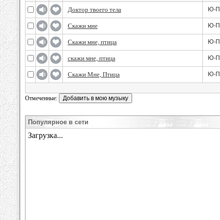
Доктор твоего тела
Ю-Пи
Скажи мне
Ю-Пи
Скажи мне, птица
Ю-Пи
скажи мне, птица
Ю-Пи
Скажи Мне, Птица
Ю-Пи
Отмеченные:
Популярное в сети