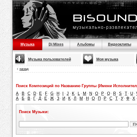
Музыка
Dj Mixes
Альбомы
Видеоклипы
Музыка пользователей
Моя музыка
назад
Поиск Композиций по Названию Группы (Имени Исполнител
A
B
C
D
E
F
G
H
I
J
K
L
M
N
O
P
Q
R
S
T
U
·
·
·
·
·
·
·
·
·
·
·
·
·
·
·
·
·
·
·
·
·
А
Б
В
Г
Д
Е
Ж
З
И
К
Л
М
Н
О
П
Р
С
Т
У
Ф
Х
·
·
·
·
·
·
·
·
·
·
·
·
·
·
·
·
·
·
·
·
Поиск Музыки: