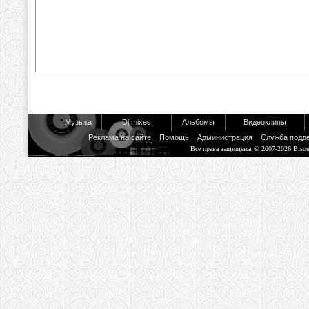
Музыка
Dj mixes
Альбомы
Видеоклипы
Реклама на сайте
Помощь
Администрация
Служба подд
Все права защищены © 2007-2026 Biso