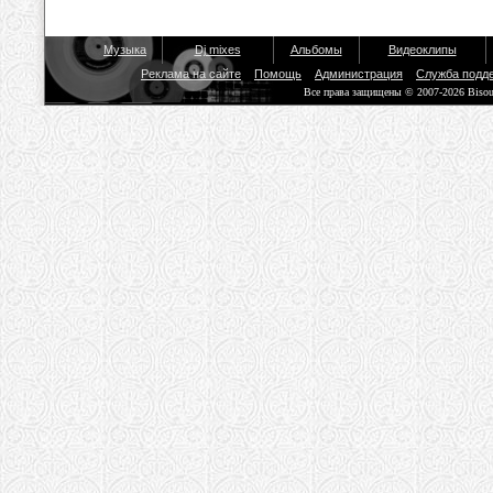
Музыка
Dj mixes
Альбомы
Видеоклипы
Реклама на сайте
Помощь
Администрация
Служба подд
Все права защищены © 2007-2026 Biso