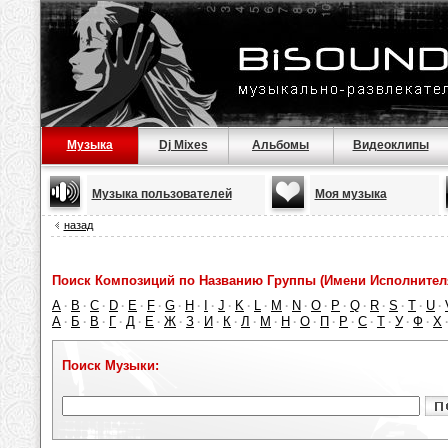
Музыка
Dj Mixes
Альбомы
Видеоклипы
Музыка пользователей
Моя музыка
назад
Поиск Композиций по Названию Группы (Имени Исполнител
A
B
C
D
E
F
G
H
I
J
K
L
M
N
O
P
Q
R
S
T
U
·
·
·
·
·
·
·
·
·
·
·
·
·
·
·
·
·
·
·
·
·
А
Б
В
Г
Д
Е
Ж
З
И
К
Л
М
Н
О
П
Р
С
Т
У
Ф
Х
·
·
·
·
·
·
·
·
·
·
·
·
·
·
·
·
·
·
·
·
Поиск Музыки: