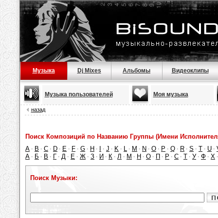
Музыка
Dj Mixes
Альбомы
Видеоклипы
Музыка пользователей
Моя музыка
назад
Поиск Композиций по Названию Группы (Имени Исполнител
A
B
C
D
E
F
G
H
I
J
K
L
M
N
O
P
Q
R
S
T
U
·
·
·
·
·
·
·
·
·
·
·
·
·
·
·
·
·
·
·
·
·
А
Б
В
Г
Д
Е
Ж
З
И
К
Л
М
Н
О
П
Р
С
Т
У
Ф
Х
·
·
·
·
·
·
·
·
·
·
·
·
·
·
·
·
·
·
·
·
Поиск Музыки: