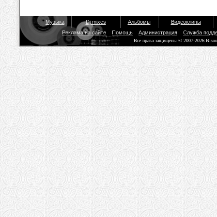
Музыка
Dj mixes
Альбомы
Видеоклипы
Реклама на сайте
Помощь
Администрация
Служба подд
Все права защищены © 2007-2026 Biso