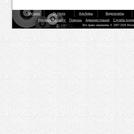
Музыка
Dj mixes
Альбомы
Видеоклипы
Реклама на сайте
Помощь
Администрация
Служба подд
Все права защищены © 2007-2026 Biso