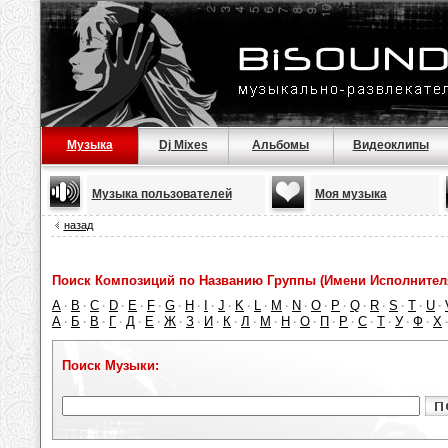
Музыка
Dj Mixes
Альбомы
Видеоклипы
Музыка пользователей
Моя музыка
назад
Поиск Композиций по Названию Группы (Имени Исполнител
A
B
C
D
E
F
G
H
I
J
K
L
M
N
O
P
Q
R
S
T
U
·
·
·
·
·
·
·
·
·
·
·
·
·
·
·
·
·
·
·
·
·
А
Б
В
Г
Д
Е
Ж
З
И
К
Л
М
Н
О
П
Р
С
Т
У
Ф
Х
·
·
·
·
·
·
·
·
·
·
·
·
·
·
·
·
·
·
·
·
Поиск Музыки: