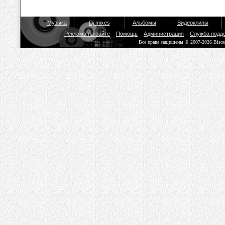
Музыка
Dj mixes
Альбомы
Видеоклипы
Реклама на сайте
Помощь
Администрация
Служба подд
Все права защищены © 2007-2026 Biso