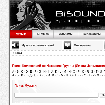
Музыка
Dj Mixes
Альбомы
Видеоклипы
Музыка пользователей
Моя музыка
назад
Поиск Композиций по Названию Группы (Имени Исполнител
A
B
C
D
E
F
G
H
I
J
K
L
M
N
O
P
Q
R
S
T
U
·
·
·
·
·
·
·
·
·
·
·
·
·
·
·
·
·
·
·
·
·
А
Б
В
Г
Д
Е
Ж
З
И
К
Л
М
Н
О
П
Р
С
Т
У
Ф
Х
·
·
·
·
·
·
·
·
·
·
·
·
·
·
·
·
·
·
·
·
Поиск Музыки: