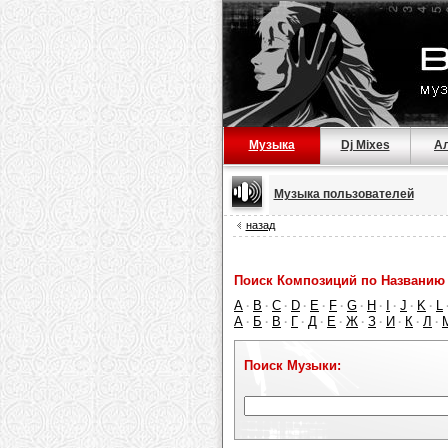
Музыка
Dj Mixes
А
Музыка пользователей
назад
Поиск Композиций по Названию 
A
B
C
D
E
F
G
H
I
J
K
L
·
·
·
·
·
·
·
·
·
·
·
А
Б
В
Г
Д
Е
Ж
З
И
К
Л
·
·
·
·
·
·
·
·
·
·
·
Поиск Музыки: