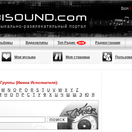
|
Вход
льбомы
Видеоклипы
Топ Радио
Радиостанции
Моя музыка
Моя страница
Пользова
Группы (Имени Исполнителя):
M
N
O
P
Q
R
S
T
U
V
W
X
Y
Z
·
·
·
·
·
·
·
·
·
·
·
·
·
·
М
Н
О
П
Р
С
Т
У
Ф
Х
Ц
Ч
Ш
Щ
Э
Ю
Я
·
·
·
·
·
·
·
·
·
·
·
·
·
·
·
·