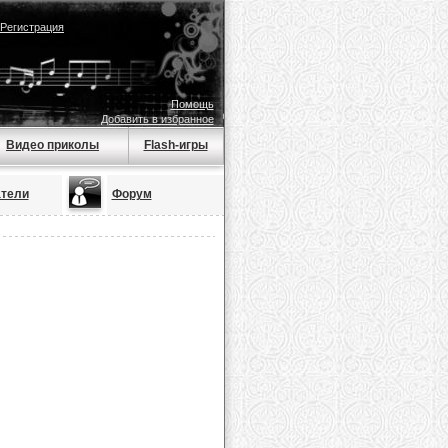
Регистрация
Помощь
Добавить в избранное
Видео приколы
Flash-игры
тели
Форум