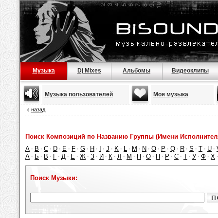
Музыка
Dj Mixes
Альбомы
Видеоклипы
Музыка пользователей
Моя музыка
назад
Поиск Композиций по Названию Группы (Имени Исполнител
A
B
C
D
E
F
G
H
I
J
K
L
M
N
O
P
Q
R
S
T
U
·
·
·
·
·
·
·
·
·
·
·
·
·
·
·
·
·
·
·
·
·
А
Б
В
Г
Д
Е
Ж
З
И
К
Л
М
Н
О
П
Р
С
Т
У
Ф
Х
·
·
·
·
·
·
·
·
·
·
·
·
·
·
·
·
·
·
·
·
Поиск Музыки: