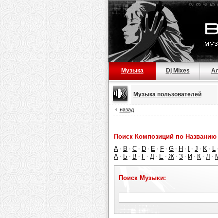
Музыка
Dj Mixes
А
Музыка пользователей
назад
Поиск Композиций по Названию 
A
B
C
D
E
F
G
H
I
J
K
L
·
·
·
·
·
·
·
·
·
·
·
А
Б
В
Г
Д
Е
Ж
З
И
К
Л
·
·
·
·
·
·
·
·
·
·
·
Поиск Музыки: