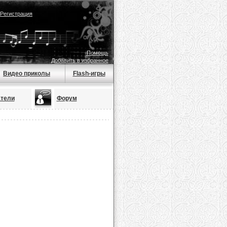
Регистрация
Помощь
Добавить в избранное
Видео приколы
Flash-игры
тели
Форум