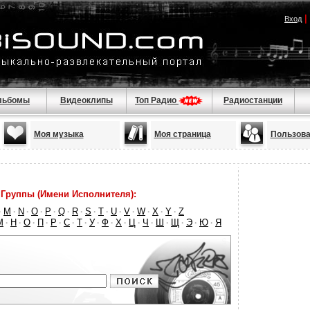
|
Вход
льбомы
Видеоклипы
Топ Радио
Радиостанции
Моя музыка
Моя страница
Пользова
Группы (Имени Исполнителя):
M
N
O
P
Q
R
S
T
U
V
W
X
Y
Z
·
·
·
·
·
·
·
·
·
·
·
·
·
·
М
Н
О
П
Р
С
Т
У
Ф
Х
Ц
Ч
Ш
Щ
Э
Ю
Я
·
·
·
·
·
·
·
·
·
·
·
·
·
·
·
·