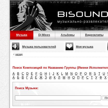
Музыка
Dj Mixes
Альбомы
Видеоклипы
Музыка пользователей
Моя музыка
назад
Поиск Композиций по Названию Группы (Имени Исполнител
A
B
C
D
E
F
G
H
I
J
K
L
M
N
O
P
Q
R
S
T
U
·
·
·
·
·
·
·
·
·
·
·
·
·
·
·
·
·
·
·
·
·
А
Б
В
Г
Д
Е
Ж
З
И
К
Л
М
Н
О
П
Р
С
Т
У
Ф
Х
·
·
·
·
·
·
·
·
·
·
·
·
·
·
·
·
·
·
·
·
Поиск Музыки: