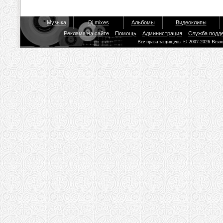
Музыка
Dj mixes
Альбомы
Видеоклипы
Реклама на сайте
Помощь
Администрация
Служба подд
Все права защищены © 2007-2026 Biso