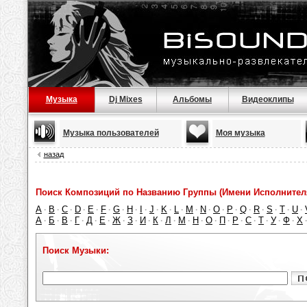
Музыка
Dj Mixes
Альбомы
Видеоклипы
Музыка пользователей
Моя музыка
назад
Поиск Композиций по Названию Группы (Имени Исполнител
A
B
C
D
E
F
G
H
I
J
K
L
M
N
O
P
Q
R
S
T
U
·
·
·
·
·
·
·
·
·
·
·
·
·
·
·
·
·
·
·
·
·
А
Б
В
Г
Д
Е
Ж
З
И
К
Л
М
Н
О
П
Р
С
Т
У
Ф
Х
·
·
·
·
·
·
·
·
·
·
·
·
·
·
·
·
·
·
·
·
Поиск Музыки: