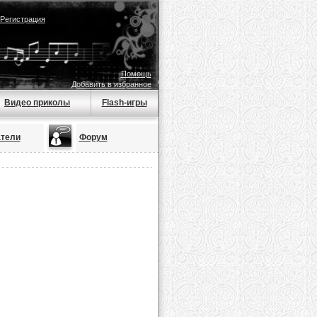
Регистрация
Помощь
Добавить в избранное
Видео приколы
Flash-игры
тели
Форум