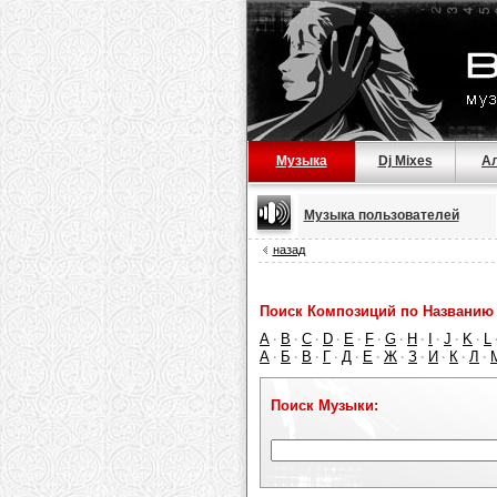
Музыка
Dj Mixes
А
Музыка пользователей
назад
Поиск Композиций по Названию 
A
B
C
D
E
F
G
H
I
J
K
L
·
·
·
·
·
·
·
·
·
·
·
А
Б
В
Г
Д
Е
Ж
З
И
К
Л
·
·
·
·
·
·
·
·
·
·
·
Поиск Музыки: