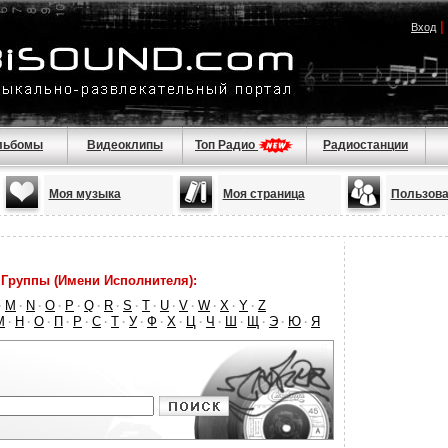
|
Вход
льбомы
Видеоклипы
Топ Радио
Радиостанции
Моя музыка
Моя страница
Пользова
Группы (Имени Исполнителя):
M
N
O
P
Q
R
S
T
U
V
W
X
Y
Z
·
·
·
·
·
·
·
·
·
·
·
·
·
·
М
Н
О
П
Р
С
Т
У
Ф
Х
Ц
Ч
Ш
Щ
Э
Ю
Я
·
·
·
·
·
·
·
·
·
·
·
·
·
·
·
·