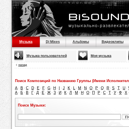
Музыка
Dj Mixes
Альбомы
Видеоклипы
Музыка пользователей
Моя музыка
назад
Поиск Композиций по Названию Группы (Имени Исполнител
A
B
C
D
E
F
G
H
I
J
K
L
M
N
O
P
Q
R
S
T
U
·
·
·
·
·
·
·
·
·
·
·
·
·
·
·
·
·
·
·
·
·
А
Б
В
Г
Д
Е
Ж
З
И
К
Л
М
Н
О
П
Р
С
Т
У
Ф
Х
·
·
·
·
·
·
·
·
·
·
·
·
·
·
·
·
·
·
·
·
Поиск Музыки: