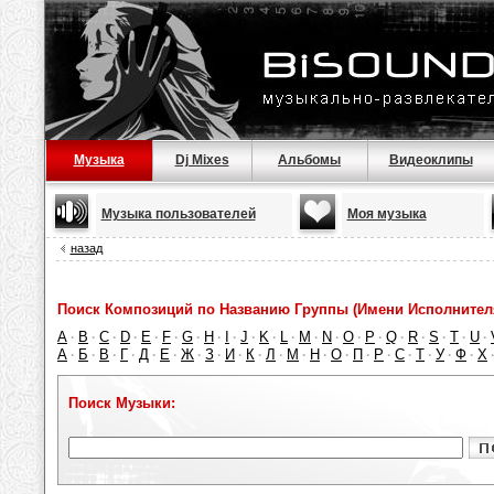
Музыка
Dj Mixes
Альбомы
Видеоклипы
Музыка пользователей
Моя музыка
назад
Поиск Композиций по Названию Группы (Имени Исполнител
A
B
C
D
E
F
G
H
I
J
K
L
M
N
O
P
Q
R
S
T
U
·
·
·
·
·
·
·
·
·
·
·
·
·
·
·
·
·
·
·
·
·
А
Б
В
Г
Д
Е
Ж
З
И
К
Л
М
Н
О
П
Р
С
Т
У
Ф
Х
·
·
·
·
·
·
·
·
·
·
·
·
·
·
·
·
·
·
·
·
Поиск Музыки: