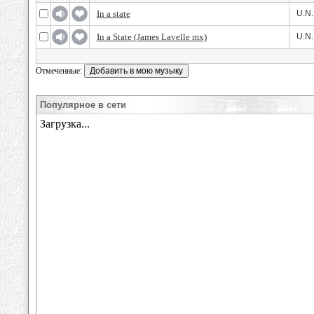
In a state
U.N.
In a State (James Lavelle mx)
U.N.
Отмеченные:
Популярное в сети