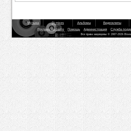
Музыка
Dj mixes
Альбомы
Видеоклипы
Реклама на сайте
Помощь
Администрация
Служба подд
Все права защищены © 2007-2026 Biso