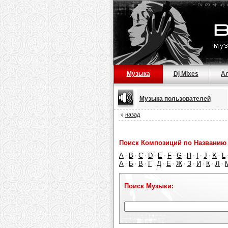
Музыка
Dj Mixes
А
Музыка пользователей
назад
Поиск Композиций по Названию 
A
B
C
D
E
F
G
H
I
J
K
L
·
·
·
·
·
·
·
·
·
·
·
А
Б
В
Г
Д
Е
Ж
З
И
К
Л
·
·
·
·
·
·
·
·
·
·
·
Поиск Музыки: