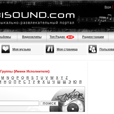
|
Вход
льбомы
Видеоклипы
Топ Радио
Радиостанции
Моя музыка
Моя страница
Пользова
Группы (Имени Исполнителя):
M
N
O
P
Q
R
S
T
U
V
W
X
Y
Z
·
·
·
·
·
·
·
·
·
·
·
·
·
·
М
Н
О
П
Р
С
Т
У
Ф
Х
Ц
Ч
Ш
Щ
Э
Ю
Я
·
·
·
·
·
·
·
·
·
·
·
·
·
·
·
·