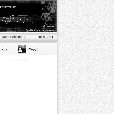
Регистрация
Помощь
Добавить в избранное
Видео приколы
Flash-игры
тели
Форум