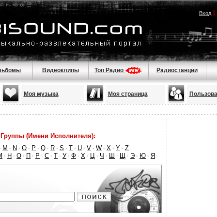
|
Вход
льбомы
Видеоклипы
Топ Радио
Радиостанции
Моя музыка
Моя страница
Пользова
Группы (Имени Исполнителя):
M
N
O
P
Q
R
S
T
U
V
W
X
Y
Z
·
·
·
·
·
·
·
·
·
·
·
·
·
·
М
Н
О
П
Р
С
Т
У
Ф
Х
Ц
Ч
Ш
Щ
Э
Ю
Я
·
·
·
·
·
·
·
·
·
·
·
·
·
·
·
·