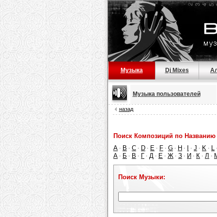
Музыка
Dj Mixes
А
Музыка пользователей
назад
Поиск Композиций по Названию 
A
B
C
D
E
F
G
H
I
J
K
L
·
·
·
·
·
·
·
·
·
·
·
А
Б
В
Г
Д
Е
Ж
З
И
К
Л
·
·
·
·
·
·
·
·
·
·
·
Поиск Музыки: