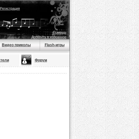
Регистрация
Помощь
Добавить в избранное
Видео приколы
Flash-игры
тели
Форум