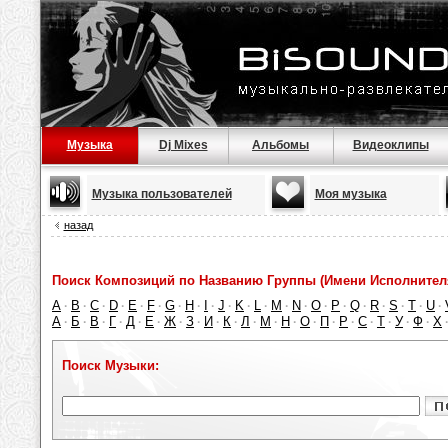
Музыка
Dj Mixes
Альбомы
Видеоклипы
Музыка пользователей
Моя музыка
назад
Поиск Композиций по Названию Группы (Имени Исполнител
A
B
C
D
E
F
G
H
I
J
K
L
M
N
O
P
Q
R
S
T
U
·
·
·
·
·
·
·
·
·
·
·
·
·
·
·
·
·
·
·
·
·
А
Б
В
Г
Д
Е
Ж
З
И
К
Л
М
Н
О
П
Р
С
Т
У
Ф
Х
·
·
·
·
·
·
·
·
·
·
·
·
·
·
·
·
·
·
·
·
Поиск Музыки: