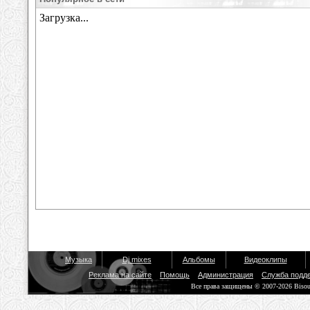
Музыка
Dj mixes
Альбомы
Видеоклипы
Реклама на сайте
Помощь
Администрация
Служба подд
Все права защищены © 2007-2026 Biso