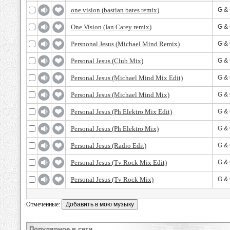
one vision (bastian bates remix)
G &
One Vision (Ian Carey remix)
G &
Persnonal Jesus (Michael Mind Remix)
G &
Personal Jesus (Club Mix)
G &
Personal Jesus (Michael Mind Mix Edit)
G &
Personal Jesus (Michael Mind Mix)
G &
Personal Jesus (Ph Elektro Mix Edit)
G &
Personal Jesus (Ph Elektro Mix)
G &
Personal Jesus (Radio Edit)
G &
Personal Jesus (Tv Rock Mix Edit)
G &
Personal Jesus (Tv Rock Mix)
G &
Отмеченные:
Популярное в сети