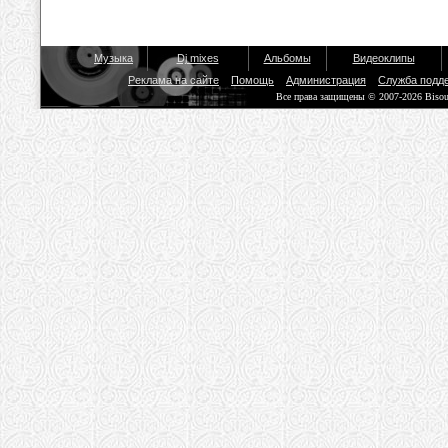
Музыка
Dj mixes
Альбомы
Видеоклипы
Реклама на сайте
Помощь
Администрация
Служба подд
Все права защищены © 2007-2026 Biso