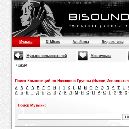
Музыка
Dj Mixes
Альбомы
Видеоклипы
Музыка пользователей
Моя музыка
назад
Поиск Композиций по Названию Группы (Имени Исполнител
A
B
C
D
E
F
G
H
I
J
K
L
M
N
O
P
Q
R
S
T
U
·
·
·
·
·
·
·
·
·
·
·
·
·
·
·
·
·
·
·
·
·
А
Б
В
Г
Д
Е
Ж
З
И
К
Л
М
Н
О
П
Р
С
Т
У
Ф
Х
·
·
·
·
·
·
·
·
·
·
·
·
·
·
·
·
·
·
·
·
Поиск Музыки: