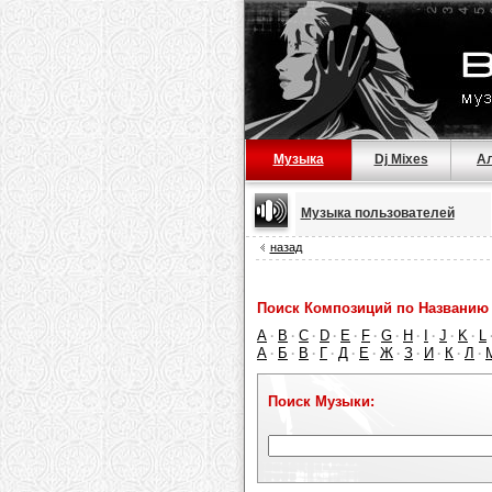
Музыка
Dj Mixes
А
Музыка пользователей
назад
Поиск Композиций по Названию 
A
B
C
D
E
F
G
H
I
J
K
L
·
·
·
·
·
·
·
·
·
·
·
А
Б
В
Г
Д
Е
Ж
З
И
К
Л
·
·
·
·
·
·
·
·
·
·
·
Поиск Музыки: