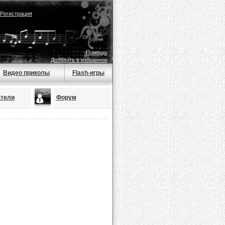
Регистрация
Помощь
Добавить в избранное
Видео приколы
Flash-игры
тели
Форум