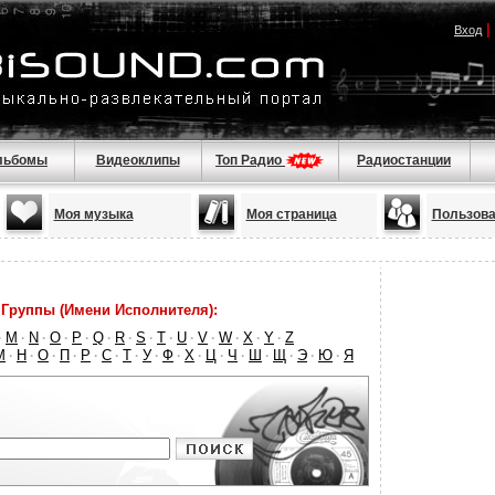
|
Вход
льбомы
Видеоклипы
Топ Радио
Радиостанции
Моя музыка
Моя страница
Пользова
Группы (Имени Исполнителя):
M
N
O
P
Q
R
S
T
U
V
W
X
Y
Z
·
·
·
·
·
·
·
·
·
·
·
·
·
·
М
Н
О
П
Р
С
Т
У
Ф
Х
Ц
Ч
Ш
Щ
Э
Ю
Я
·
·
·
·
·
·
·
·
·
·
·
·
·
·
·
·