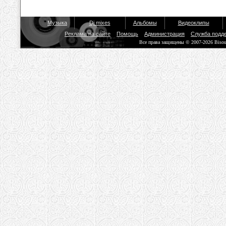
Музыка
Dj mixes
Альбомы
Видеоклипы
Реклама на сайте
Помощь
Администрация
Служба подд
Все права защищены © 2007-2026 Biso