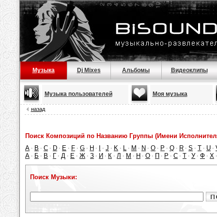
Музыка
Dj Mixes
Альбомы
Видеоклипы
Музыка пользователей
Моя музыка
назад
Поиск Композиций по Названию Группы (Имени Исполнител
A
B
C
D
E
F
G
H
I
J
K
L
M
N
O
P
Q
R
S
T
U
·
·
·
·
·
·
·
·
·
·
·
·
·
·
·
·
·
·
·
·
·
А
Б
В
Г
Д
Е
Ж
З
И
К
Л
М
Н
О
П
Р
С
Т
У
Ф
Х
·
·
·
·
·
·
·
·
·
·
·
·
·
·
·
·
·
·
·
·
Поиск Музыки: