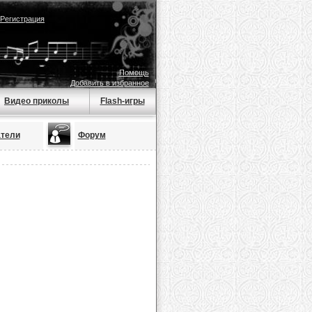
Регистрация
Помощь
Добавить в избранное
Видео приколы
Flash-игры
тели
Форум