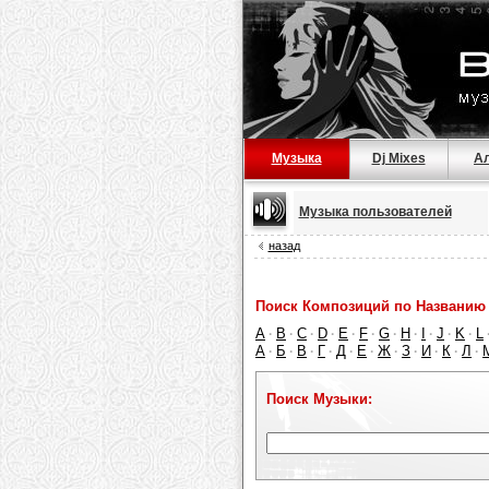
Музыка
Dj Mixes
А
Музыка пользователей
назад
Поиск Композиций по Названию 
A
B
C
D
E
F
G
H
I
J
K
L
·
·
·
·
·
·
·
·
·
·
·
А
Б
В
Г
Д
Е
Ж
З
И
К
Л
·
·
·
·
·
·
·
·
·
·
·
Поиск Музыки: