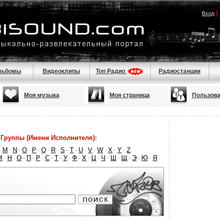
|
Вход
льбомы
Видеоклипы
Топ Радио
Радиостанции
Моя музыка
Моя страница
Пользова
Группы (Имени Исполнителя):
M
N
O
P
Q
R
S
T
U
V
W
X
Y
Z
·
·
·
·
·
·
·
·
·
·
·
·
·
·
М
Н
О
П
Р
С
Т
У
Ф
Х
Ц
Ч
Ш
Щ
Э
Ю
Я
·
·
·
·
·
·
·
·
·
·
·
·
·
·
·
·