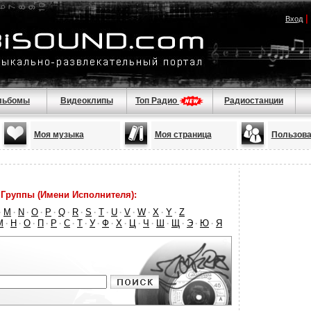
|
Вход
льбомы
Видеоклипы
Топ Радио
Радиостанции
Моя музыка
Моя страница
Пользова
Группы (Имени Исполнителя):
M
N
O
P
Q
R
S
T
U
V
W
X
Y
Z
·
·
·
·
·
·
·
·
·
·
·
·
·
·
М
Н
О
П
Р
С
Т
У
Ф
Х
Ц
Ч
Ш
Щ
Э
Ю
Я
·
·
·
·
·
·
·
·
·
·
·
·
·
·
·
·