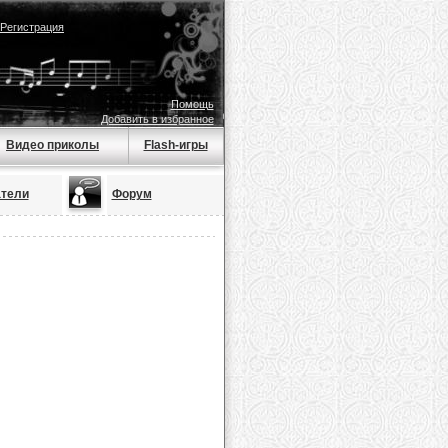
Регистрация
Помощь
Добавить в избранное
Видео приколы
Flash-игры
тели
Форум