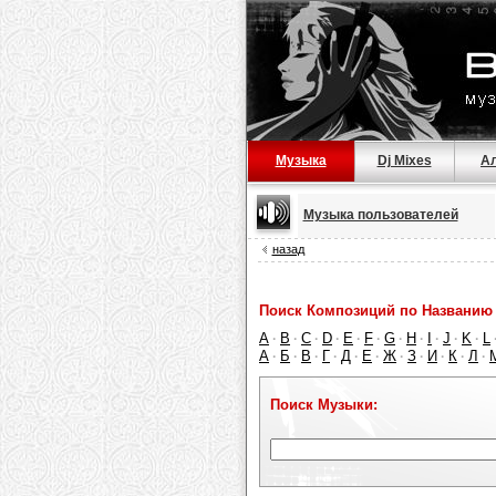
Музыка
Dj Mixes
А
Музыка пользователей
назад
Поиск Композиций по Названию 
A
B
C
D
E
F
G
H
I
J
K
L
·
·
·
·
·
·
·
·
·
·
·
А
Б
В
Г
Д
Е
Ж
З
И
К
Л
·
·
·
·
·
·
·
·
·
·
·
Поиск Музыки: