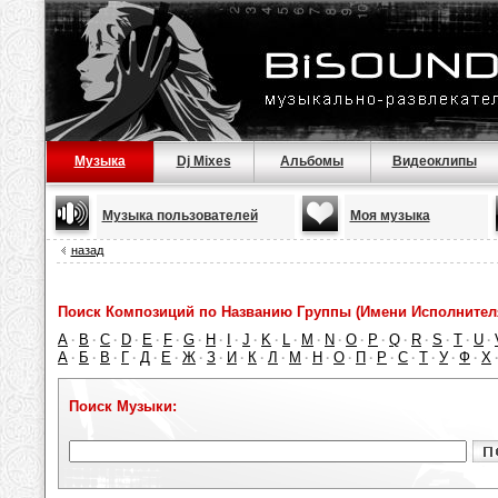
Музыка
Dj Mixes
Альбомы
Видеоклипы
Музыка пользователей
Моя музыка
назад
Поиск Композиций по Названию Группы (Имени Исполнител
A
B
C
D
E
F
G
H
I
J
K
L
M
N
O
P
Q
R
S
T
U
·
·
·
·
·
·
·
·
·
·
·
·
·
·
·
·
·
·
·
·
·
А
Б
В
Г
Д
Е
Ж
З
И
К
Л
М
Н
О
П
Р
С
Т
У
Ф
Х
·
·
·
·
·
·
·
·
·
·
·
·
·
·
·
·
·
·
·
·
Поиск Музыки: