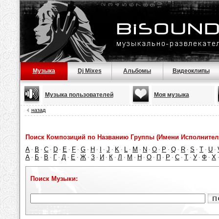
Музыка
Dj Mixes
Альбомы
Видеоклипы
Музыка пользователей
Моя музыка
назад
Поиск Композиций по Названию Группы (Имени Исполнител
A
B
C
D
E
F
G
H
I
J
K
L
M
N
O
P
Q
R
S
T
U
·
·
·
·
·
·
·
·
·
·
·
·
·
·
·
·
·
·
·
·
·
А
Б
В
Г
Д
Е
Ж
З
И
К
Л
М
Н
О
П
Р
С
Т
У
Ф
Х
·
·
·
·
·
·
·
·
·
·
·
·
·
·
·
·
·
·
·
·
Поиск Музыки: