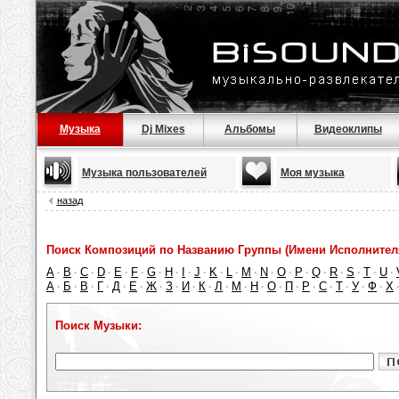
Музыка
Dj Mixes
Альбомы
Видеоклипы
Музыка пользователей
Моя музыка
назад
Поиск Композиций по Названию Группы (Имени Исполнител
A
B
C
D
E
F
G
H
I
J
K
L
M
N
O
P
Q
R
S
T
U
·
·
·
·
·
·
·
·
·
·
·
·
·
·
·
·
·
·
·
·
·
А
Б
В
Г
Д
Е
Ж
З
И
К
Л
М
Н
О
П
Р
С
Т
У
Ф
Х
·
·
·
·
·
·
·
·
·
·
·
·
·
·
·
·
·
·
·
·
Поиск Музыки: