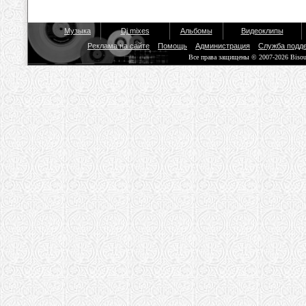
Музыка
Dj mixes
Альбомы
Видеоклипы
Реклама на сайте
Помощь
Администрация
Служба подд
Все права защищены © 2007-2026 Biso