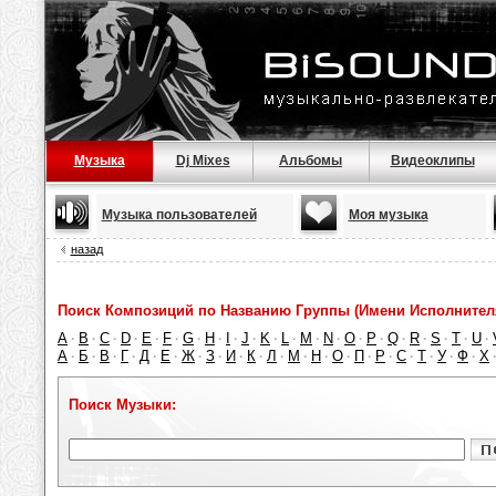
Музыка
Dj Mixes
Альбомы
Видеоклипы
Музыка пользователей
Моя музыка
назад
Поиск Композиций по Названию Группы (Имени Исполнител
A
B
C
D
E
F
G
H
I
J
K
L
M
N
O
P
Q
R
S
T
U
·
·
·
·
·
·
·
·
·
·
·
·
·
·
·
·
·
·
·
·
·
А
Б
В
Г
Д
Е
Ж
З
И
К
Л
М
Н
О
П
Р
С
Т
У
Ф
Х
·
·
·
·
·
·
·
·
·
·
·
·
·
·
·
·
·
·
·
·
Поиск Музыки: