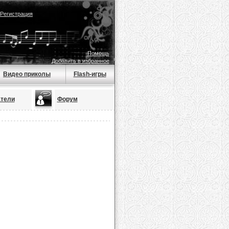
Регистрация
Помощь
Добавить в избранное
Видео приколы
Flash-игры
тели
Форум