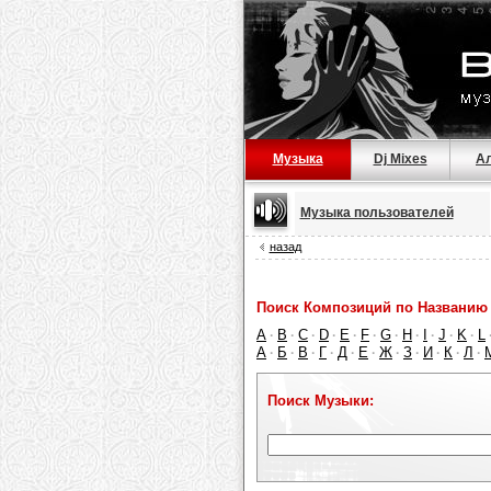
Музыка
Dj Mixes
А
Музыка пользователей
назад
Поиск Композиций по Названию 
A
B
C
D
E
F
G
H
I
J
K
L
·
·
·
·
·
·
·
·
·
·
·
А
Б
В
Г
Д
Е
Ж
З
И
К
Л
·
·
·
·
·
·
·
·
·
·
·
Поиск Музыки: