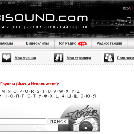
|
Вход
льбомы
Видеоклипы
Топ Радио
Радиостанции
Моя музыка
Моя страница
Пользова
Группы (Имени Исполнителя):
M
N
O
P
Q
R
S
T
U
V
W
X
Y
Z
·
·
·
·
·
·
·
·
·
·
·
·
·
·
М
Н
О
П
Р
С
Т
У
Ф
Х
Ц
Ч
Ш
Щ
Э
Ю
Я
·
·
·
·
·
·
·
·
·
·
·
·
·
·
·
·