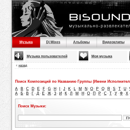
Музыка
Dj Mixes
Альбомы
Видеоклипы
Музыка пользователей
Моя музыка
назад
Поиск Композиций по Названию Группы (Имени Исполнител
A
B
C
D
E
F
G
H
I
J
K
L
M
N
O
P
Q
R
S
T
U
·
·
·
·
·
·
·
·
·
·
·
·
·
·
·
·
·
·
·
·
·
А
Б
В
Г
Д
Е
Ж
З
И
К
Л
М
Н
О
П
Р
С
Т
У
Ф
Х
·
·
·
·
·
·
·
·
·
·
·
·
·
·
·
·
·
·
·
·
Поиск Музыки: