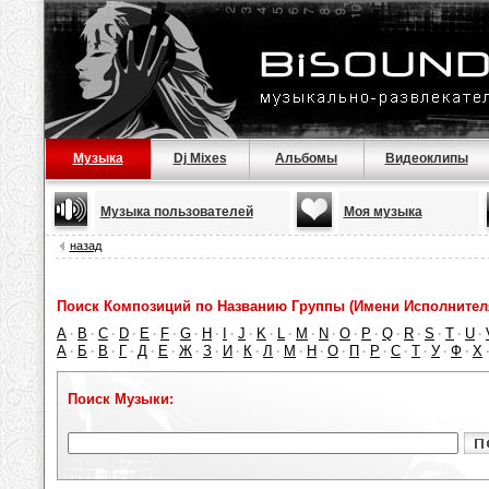
Музыка
Dj Mixes
Альбомы
Видеоклипы
Музыка пользователей
Моя музыка
назад
Поиск Композиций по Названию Группы (Имени Исполнител
A
B
C
D
E
F
G
H
I
J
K
L
M
N
O
P
Q
R
S
T
U
·
·
·
·
·
·
·
·
·
·
·
·
·
·
·
·
·
·
·
·
·
А
Б
В
Г
Д
Е
Ж
З
И
К
Л
М
Н
О
П
Р
С
Т
У
Ф
Х
·
·
·
·
·
·
·
·
·
·
·
·
·
·
·
·
·
·
·
·
Поиск Музыки: