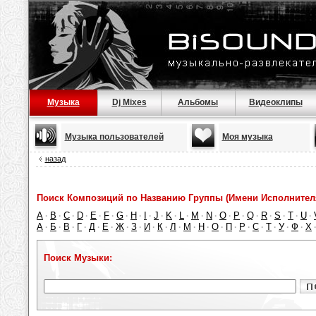
Музыка
Dj Mixes
Альбомы
Видеоклипы
Музыка пользователей
Моя музыка
назад
Поиск Композиций по Названию Группы (Имени Исполнител
A
B
C
D
E
F
G
H
I
J
K
L
M
N
O
P
Q
R
S
T
U
·
·
·
·
·
·
·
·
·
·
·
·
·
·
·
·
·
·
·
·
·
А
Б
В
Г
Д
Е
Ж
З
И
К
Л
М
Н
О
П
Р
С
Т
У
Ф
Х
·
·
·
·
·
·
·
·
·
·
·
·
·
·
·
·
·
·
·
·
Поиск Музыки: