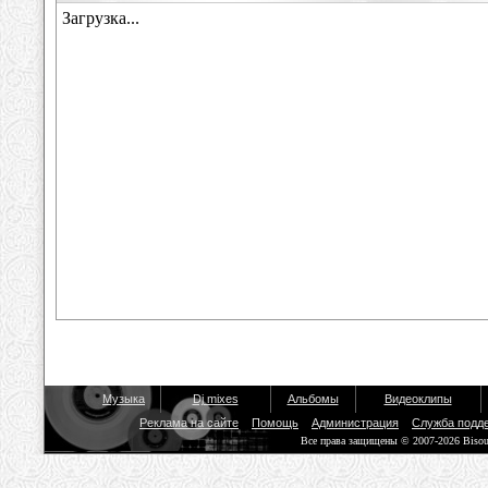
Музыка
Dj mixes
Альбомы
Видеоклипы
Реклама на сайте
Помощь
Администрация
Служба подд
Все права защищены © 2007-2026 Biso