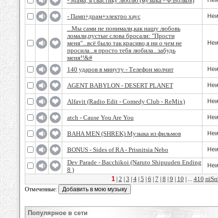
- Мама, я свастику люблю (музыка - Ф.Волков)
Неи
- Памп+драм+электро хаус
Неи
...Мы сами не понимали,как нашу любовь
ломали,пустые слова бросали: "Прости
меня"...всё было так красиво,я ни о чем не
Неи
просила...я просто тебя любила...забудь
меня!!&#
140 ударов в минуту - Телефон молчит
Неи
AGENT BABYLON - DESERT PLANET
Неи
Alfavit (Radio Edit - Comedy Club - ReMix)
Неи
atch - Cause You Are You
Неи
BAHA MEN (SHREK) Музыка из фильмов
Неи
BONUS - Sides of RA - Prisnitsia Nebo
Неи
Dev Parade - Bacchikoi (Naruto Shipuuden Ending
Неи
8 )
1
2
3
4
5
6
7
8
9
10
410
пїЅп
|
|
|
|
|
|
|
|
|
| ...
Отмеченные:
Популярное в сети