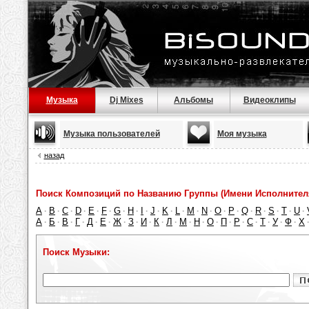
Музыка
Dj Mixes
Альбомы
Видеоклипы
Музыка пользователей
Моя музыка
назад
Поиск Композиций по Названию Группы (Имени Исполнител
A
B
C
D
E
F
G
H
I
J
K
L
M
N
O
P
Q
R
S
T
U
·
·
·
·
·
·
·
·
·
·
·
·
·
·
·
·
·
·
·
·
·
А
Б
В
Г
Д
Е
Ж
З
И
К
Л
М
Н
О
П
Р
С
Т
У
Ф
Х
·
·
·
·
·
·
·
·
·
·
·
·
·
·
·
·
·
·
·
·
Поиск Музыки: