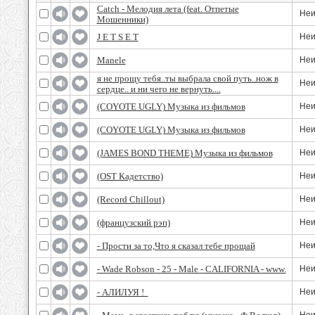
Catch - Мелодия лета (feat. Отпетые
Неи
Мошенники)
J E T S E T
Неи
Manele
Неи
я не прощу тебя..ты выбрала свой путь..нож в
Неи
сердце.. и ни чего не вернуть....
(COYOTE UGLY) Музыка из фильмов
Неи
(COYOTE UGLY) Музыка из фильмов
Неи
(JAMES BOND THEME) Музыка из фильмов
Неи
(OST Кадетство)
Неи
(Record Chillout)
Неи
(французский рэп)
Неи
- Прости за то,Что я сказал тебе прощай
Неи
- Wade Robson - 25 - Male - CALIFORNIA - www.
Неи
- АЛИЛУЯ !
Неи