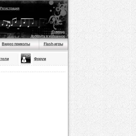
Регистрация
Помощь
Добавить в избранное
Видео приколы
Flash-игры
тели
Форум