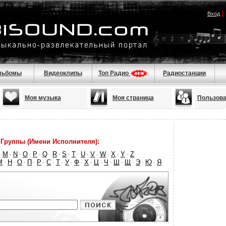
|
Вход
льбомы
Видеоклипы
Топ Радио
Радиостанции
Моя музыка
Моя страница
Пользова
Группы (Имени Исполнителя):
M
N
O
P
Q
R
S
T
U
V
W
X
Y
Z
·
·
·
·
·
·
·
·
·
·
·
·
·
·
М
Н
О
П
Р
С
Т
У
Ф
Х
Ц
Ч
Ш
Щ
Э
Ю
Я
·
·
·
·
·
·
·
·
·
·
·
·
·
·
·
·