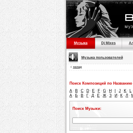
Музыка
Dj Mixes
А
Музыка пользователей
назад
Поиск Композиций по Названию 
A
B
C
D
E
F
G
H
I
J
K
L
·
·
·
·
·
·
·
·
·
·
·
А
Б
В
Г
Д
Е
Ж
З
И
К
Л
·
·
·
·
·
·
·
·
·
·
·
Поиск Музыки: