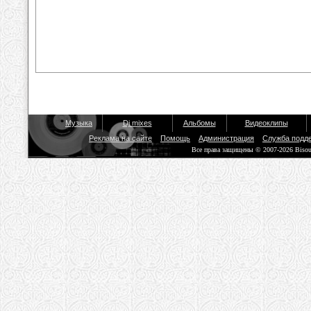
Музыка
Dj mixes
Альбомы
Видеоклипы
Реклама на сайте
Помощь
Администрация
Служба подд
Все права защищены © 2007-2026 Biso