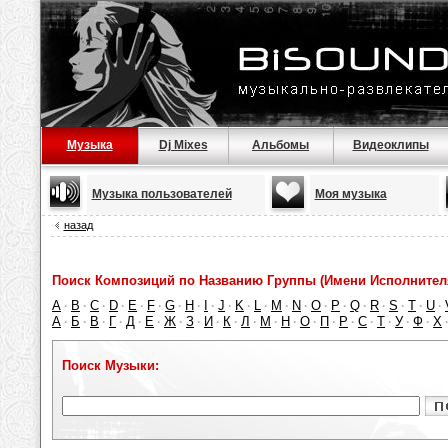
Музыка
Dj Mixes
Альбомы
Видеоклипы
Музыка пользователей
Моя музыка
назад
Поиск Композиций по Названию Группы (Имени Исполнител
A
B
C
D
E
F
G
H
I
J
K
L
M
N
O
P
Q
R
S
T
U
·
·
·
·
·
·
·
·
·
·
·
·
·
·
·
·
·
·
·
·
·
А
Б
В
Г
Д
Е
Ж
З
И
К
Л
М
Н
О
П
Р
С
Т
У
Ф
Х
·
·
·
·
·
·
·
·
·
·
·
·
·
·
·
·
·
·
·
·
Поиск Музыки: