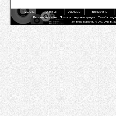
Музыка
Dj mixes
Альбомы
Видеоклипы
Реклама на сайте
Помощь
Администрация
Служба подд
Все права защищены © 2007-2026 Biso