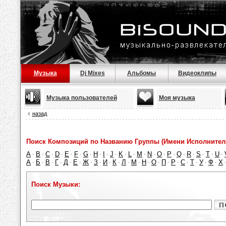
Музыка
Dj Mixes
Альбомы
Видеоклипы
Музыка пользователей
Моя музыка
назад
Поиск Композиций по Названию Группы (Имени Исполнител
A
B
C
D
E
F
G
H
I
J
K
L
M
N
O
P
Q
R
S
T
U
·
·
·
·
·
·
·
·
·
·
·
·
·
·
·
·
·
·
·
·
·
А
Б
В
Г
Д
Е
Ж
З
И
К
Л
М
Н
О
П
Р
С
Т
У
Ф
Х
·
·
·
·
·
·
·
·
·
·
·
·
·
·
·
·
·
·
·
·
Поиск Музыки: