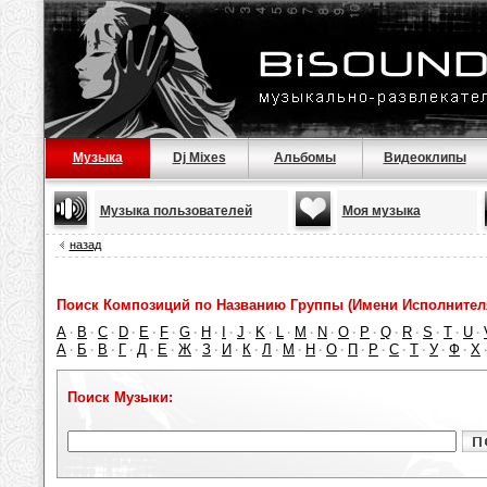
Музыка
Dj Mixes
Альбомы
Видеоклипы
Музыка пользователей
Моя музыка
назад
Поиск Композиций по Названию Группы (Имени Исполнител
A
B
C
D
E
F
G
H
I
J
K
L
M
N
O
P
Q
R
S
T
U
·
·
·
·
·
·
·
·
·
·
·
·
·
·
·
·
·
·
·
·
·
А
Б
В
Г
Д
Е
Ж
З
И
К
Л
М
Н
О
П
Р
С
Т
У
Ф
Х
·
·
·
·
·
·
·
·
·
·
·
·
·
·
·
·
·
·
·
·
Поиск Музыки: