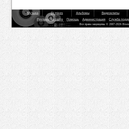
Музыка
Dj mixes
Альбомы
Видеоклипы
Реклама на сайте
Помощь
Администрация
Служба подд
Все права защищены © 2007-2026 Biso