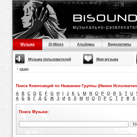
Музыка
Dj Mixes
Альбомы
Видеоклипы
Музыка пользователей
Моя музыка
назад
Поиск Композиций по Названию Группы (Имени Исполнител
A
B
C
D
E
F
G
H
I
J
K
L
M
N
O
P
Q
R
S
T
U
·
·
·
·
·
·
·
·
·
·
·
·
·
·
·
·
·
·
·
·
·
А
Б
В
Г
Д
Е
Ж
З
И
К
Л
М
Н
О
П
Р
С
Т
У
Ф
Х
·
·
·
·
·
·
·
·
·
·
·
·
·
·
·
·
·
·
·
·
Поиск Музыки: