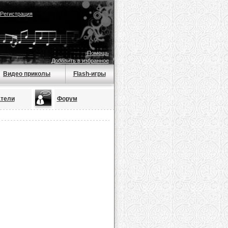
Регистрация
Помощь
Добавить в избранное
Видео приколы
Flash-игры
тели
Форум