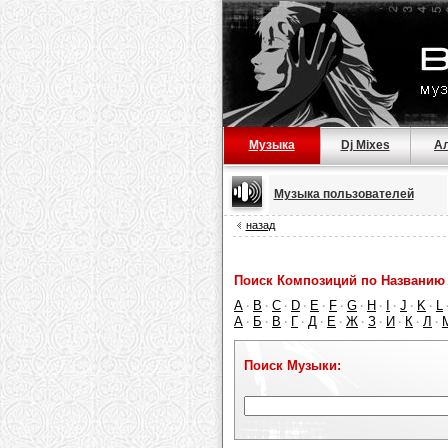
Музыка
Dj Mixes
А
Музыка пользователей
назад
Поиск Композиций по Названию 
A
B
C
D
E
F
G
H
I
J
K
L
·
·
·
·
·
·
·
·
·
·
·
А
Б
В
Г
Д
Е
Ж
З
И
К
Л
·
·
·
·
·
·
·
·
·
·
·
Поиск Музыки: