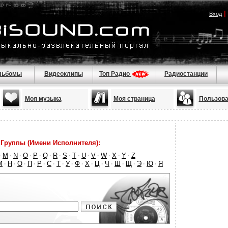
|
Вход
льбомы
Видеоклипы
Топ Радио
Радиостанции
Моя музыка
Моя страница
Пользова
Группы (Имени Исполнителя):
M
N
O
P
Q
R
S
T
U
V
W
X
Y
Z
·
·
·
·
·
·
·
·
·
·
·
·
·
·
М
Н
О
П
Р
С
Т
У
Ф
Х
Ц
Ч
Ш
Щ
Э
Ю
Я
·
·
·
·
·
·
·
·
·
·
·
·
·
·
·
·