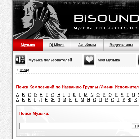
Музыка
Dj Mixes
Альбомы
Видеоклипы
Музыка пользователей
Моя музыка
назад
Поиск Композиций по Названию Группы (Имени Исполнител
A
B
C
D
E
F
G
H
I
J
K
L
M
N
O
P
Q
R
S
T
U
·
·
·
·
·
·
·
·
·
·
·
·
·
·
·
·
·
·
·
·
·
А
Б
В
Г
Д
Е
Ж
З
И
К
Л
М
Н
О
П
Р
С
Т
У
Ф
Х
·
·
·
·
·
·
·
·
·
·
·
·
·
·
·
·
·
·
·
·
Поиск Музыки: