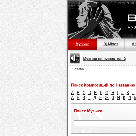
Музыка
Dj Mixes
А
Музыка пользователей
назад
Поиск Композиций по Названию 
A
B
C
D
E
F
G
H
I
J
K
L
·
·
·
·
·
·
·
·
·
·
·
А
Б
В
Г
Д
Е
Ж
З
И
К
Л
·
·
·
·
·
·
·
·
·
·
·
Поиск Музыки: