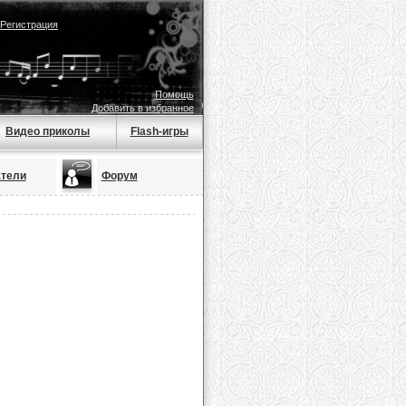
Регистрация
Помощь
Добавить в избранное
Видео приколы
Flash-игры
тели
Форум