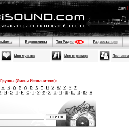
|
Вход
льбомы
Видеоклипы
Топ Радио
Радиостанции
Моя музыка
Моя страница
Пользова
Группы (Имени Исполнителя):
M
N
O
P
Q
R
S
T
U
V
W
X
Y
Z
·
·
·
·
·
·
·
·
·
·
·
·
·
·
М
Н
О
П
Р
С
Т
У
Ф
Х
Ц
Ч
Ш
Щ
Э
Ю
Я
·
·
·
·
·
·
·
·
·
·
·
·
·
·
·
·