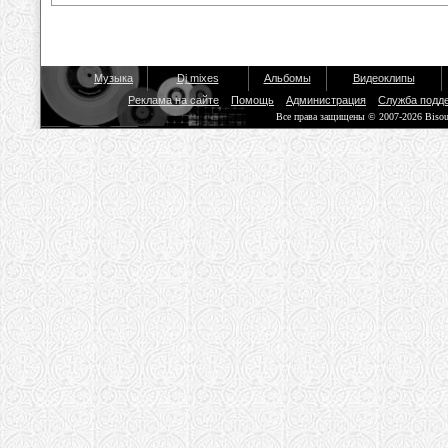
Музыка
Dj mixes
Альбомы
Видеоклипы
Реклама на сайте
Помощь
Администрация
Служба подд
Все права защищены © 2007-2026 Biso