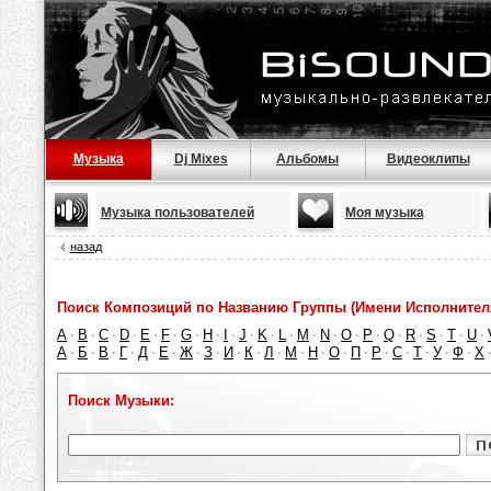
Музыка
Dj Mixes
Альбомы
Видеоклипы
Музыка пользователей
Моя музыка
назад
Поиск Композиций по Названию Группы (Имени Исполнител
A
B
C
D
E
F
G
H
I
J
K
L
M
N
O
P
Q
R
S
T
U
·
·
·
·
·
·
·
·
·
·
·
·
·
·
·
·
·
·
·
·
·
А
Б
В
Г
Д
Е
Ж
З
И
К
Л
М
Н
О
П
Р
С
Т
У
Ф
Х
·
·
·
·
·
·
·
·
·
·
·
·
·
·
·
·
·
·
·
·
Поиск Музыки: