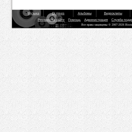
Музыка
Dj mixes
Альбомы
Видеоклипы
Реклама на сайте
Помощь
Администрация
Служба подд
Все права защищены © 2007-2026 Biso