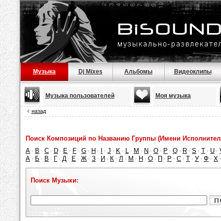
Музыка
Dj Mixes
Альбомы
Видеоклипы
Музыка пользователей
Моя музыка
назад
Поиск Композиций по Названию Группы (Имени Исполнител
A
B
C
D
E
F
G
H
I
J
K
L
M
N
O
P
Q
R
S
T
U
·
·
·
·
·
·
·
·
·
·
·
·
·
·
·
·
·
·
·
·
·
А
Б
В
Г
Д
Е
Ж
З
И
К
Л
М
Н
О
П
Р
С
Т
У
Ф
Х
·
·
·
·
·
·
·
·
·
·
·
·
·
·
·
·
·
·
·
·
Поиск Музыки: