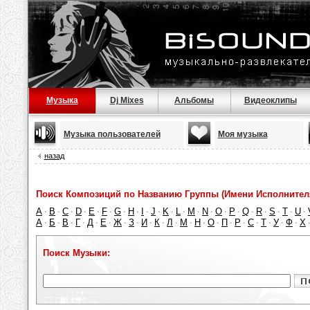
Музыка
Dj Mixes
Альбомы
Видеоклипы
Музыка пользователей
Моя музыка
назад
Поиск Композиций по Названию Группы (Имени Исполнител
A
B
C
D
E
F
G
H
I
J
K
L
M
N
O
P
Q
R
S
T
U
·
·
·
·
·
·
·
·
·
·
·
·
·
·
·
·
·
·
·
·
·
А
Б
В
Г
Д
Е
Ж
З
И
К
Л
М
Н
О
П
Р
С
Т
У
Ф
Х
·
·
·
·
·
·
·
·
·
·
·
·
·
·
·
·
·
·
·
·
Поиск Музыки: