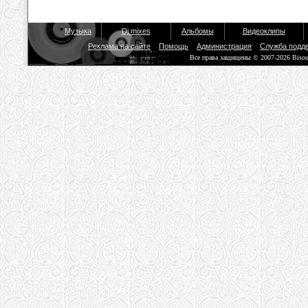
Музыка
Dj mixes
Альбомы
Видеоклипы
Реклама на сайте
Помощь
Администрация
Служба подд
Все права защищены © 2007-2026 Biso