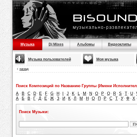
Музыка
Dj Mixes
Альбомы
Видеоклипы
Музыка пользователей
Моя музыка
назад
Поиск Композиций по Названию Группы (Имени Исполнител
A
B
C
D
E
F
G
H
I
J
K
L
M
N
O
P
Q
R
S
T
U
·
·
·
·
·
·
·
·
·
·
·
·
·
·
·
·
·
·
·
·
·
А
Б
В
Г
Д
Е
Ж
З
И
К
Л
М
Н
О
П
Р
С
Т
У
Ф
Х
·
·
·
·
·
·
·
·
·
·
·
·
·
·
·
·
·
·
·
·
Поиск Музыки: