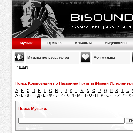
Музыка
Dj Mixes
Альбомы
Видеоклипы
Музыка пользователей
Моя музыка
назад
Поиск Композиций по Названию Группы (Имени Исполнител
A
B
C
D
E
F
G
H
I
J
K
L
M
N
O
P
Q
R
S
T
U
·
·
·
·
·
·
·
·
·
·
·
·
·
·
·
·
·
·
·
·
·
А
Б
В
Г
Д
Е
Ж
З
И
К
Л
М
Н
О
П
Р
С
Т
У
Ф
Х
·
·
·
·
·
·
·
·
·
·
·
·
·
·
·
·
·
·
·
·
Поиск Музыки: