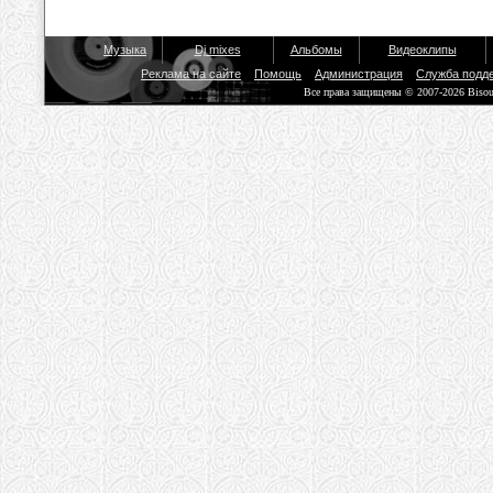
Музыка
Dj mixes
Альбомы
Видеоклипы
Реклама на сайте
Помощь
Администрация
Служба подд
Все права защищены © 2007-2026 Biso