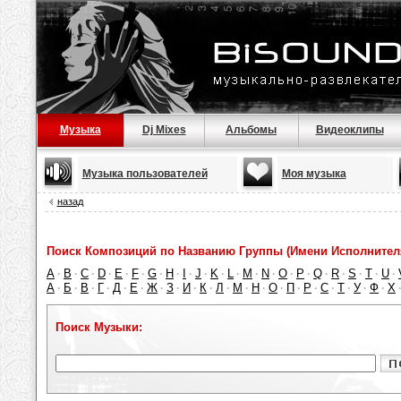
Музыка
Dj Mixes
Альбомы
Видеоклипы
Музыка пользователей
Моя музыка
назад
Поиск Композиций по Названию Группы (Имени Исполнител
A
B
C
D
E
F
G
H
I
J
K
L
M
N
O
P
Q
R
S
T
U
·
·
·
·
·
·
·
·
·
·
·
·
·
·
·
·
·
·
·
·
·
А
Б
В
Г
Д
Е
Ж
З
И
К
Л
М
Н
О
П
Р
С
Т
У
Ф
Х
·
·
·
·
·
·
·
·
·
·
·
·
·
·
·
·
·
·
·
·
Поиск Музыки: