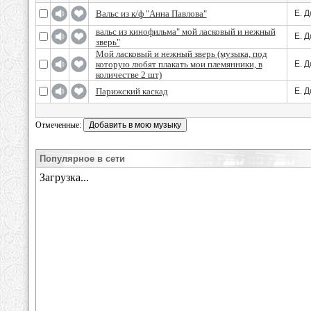
Вальс из к/ф "Анна Павлова"
Е. Д
вальс из кинофильма" мой ласковый и нежный
Е. Д
зверь"
Мой ласковый и нежный зверь (музыка, под
которую любят плакать мои племянники, в
Е. Д
количестве 2 шт)
Парижский каскад
Е. Д
Отмеченные:
Популярное в сети