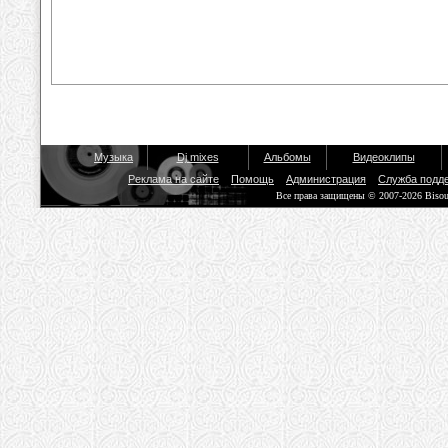
Музыка
Dj mixes
Альбомы
Видеоклипы
Реклама на сайте
Помощь
Администрация
Служба подд
Все права защищены © 2007-2026 Biso