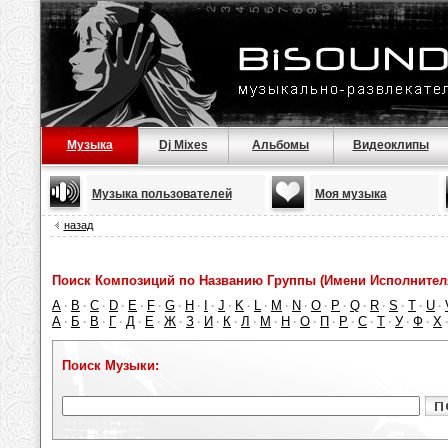
Музыка
Dj Mixes
Альбомы
Видеоклипы
Музыка пользователей
Моя музыка
назад
Поиск Композиций по Названию Группы (Имени Исполнител
A
B
C
D
E
F
G
H
I
J
K
L
M
N
O
P
Q
R
S
T
U
·
·
·
·
·
·
·
·
·
·
·
·
·
·
·
·
·
·
·
·
·
А
Б
В
Г
Д
Е
Ж
З
И
К
Л
М
Н
О
П
Р
С
Т
У
Ф
Х
·
·
·
·
·
·
·
·
·
·
·
·
·
·
·
·
·
·
·
·
Поиск Музыки: